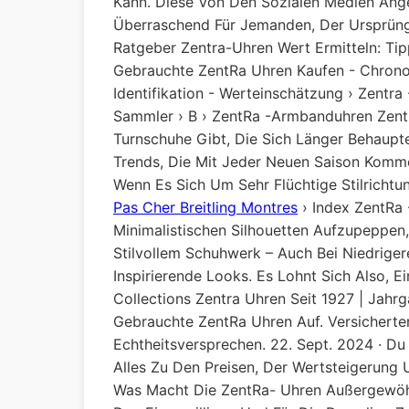
Kann. Diese Von Den Sozialen Medien Ange
Überraschend Für Jemanden, Der Ursprüngl
Ratgeber Zentra-Uhren Wert Ermitteln: Tip
Gebrauchte ZentRa Uhren Kaufen - Chrono24
Identifikation - Werteinschätzung › Zentra
Sammler › B › ZentRa -Armbanduhren ZentR
Turnschuhe Gibt, Die Sich Länger Behaupt
Trends, Die Mit Jeder Neuen Saison Komme
Wenn Es Sich Um Sehr Flüchtige Stilrichtu
Pas Cher Breitling Montres
› Index ZentRa 
Minimalistischen Silhouetten Aufzupeppen
Stilvollem Schuhwerk – Auch Bei Niedrige
Inspirierende Looks. Es Lohnt Sich Also, E
Collections Zentra Uhren Seit 1927 | Jah
Gebrauchte ZentRa Uhren Auf. Versicherter
Echtheitsversprechen. 22. Sept. 2024 · D
Alles Zu Den Preisen, Der Wertsteigerung
Was Macht Die ZentRa- Uhren Außergewöhnl