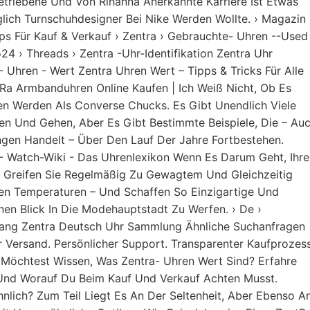
triebene Und Von Rihanna Anerkannte Karriere Ist Etwas
ich Turnschuhdesigner Bei Nike Werden Wollte. › Magazin 
ps Für Kauf & Verkauf › Zentra › Gebrauchte- Uhren --Used
 › Threads › Zentra -uhr-Identifikation Zentra Uhr
 - Uhren - Wert Zentra Uhren Wert – Tipps & Tricks Für Alle
a Armbanduhren Online Kaufen | Ich Weiß Nicht, Ob Es
en Werden Als Converse Chucks. Es Gibt Unendlich Viele
n Und Gehen, Aber Es Gibt Bestimmte Beispiele, Die – Au
ngen Handelt – Über Den Lauf Der Jahre Fortbestehen.
- Watch-Wiki - Das Uhrenlexikon Wenn Es Darum Geht, Ihre
, Greifen Sie Regelmäßig Zu Gewagtem Und Gleichzeitig
ren Temperaturen – Und Schaffen So Einzigartige Und
inen Blick In Die Modehauptstadt Zu Werfen. › De ›
rgang Zentra Deutsch Uhr Sammlung Ähnliche Suchanfragen
 Versand. Persönlicher Support. Transparenter Kaufprozess
u Möchtest Wissen, Was Zentra- Uhren Wert Sind? Erfahre
 Und Worauf Du Beim Kauf Und Verkauf Achten Musst.
ich? Zum Teil Liegt Es An Der Seltenheit, Aber Ebenso A