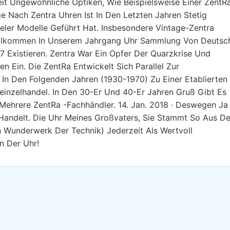
it Ungewöhnliche Optiken, Wie Beispielsweise Einer ZentR
e Nach Zentra Uhren Ist In Den Letzten Jahren Stetig
eler Modelle Geführt Hat. Insbesondere Vintage-Zentra
Willkommen In Unserem Jahrgang Uhr Sammlung Von Deutsc
27 Existieren. Zentra War Ein Opfer Der Quarzkrise Und
en Ein. Die ZentRa Entwickelt Sich Parallel Zur
n Den Folgenden Jahren (1930-1970) Zu Einer Etablierten
inzelhandel. In Den 30-Er Und 40-Er Jahren Gruß Gibt Es
 Mehrere ZentRa -Fachhändler. 14. Jan. 2018 · Deswegen Ja
Handelt. Die Uhr Meines Großvaters, Sie Stammt So Aus D
n Wunderwerk Der Technik) Jederzeit Als Wertvoll
n Der Uhr!