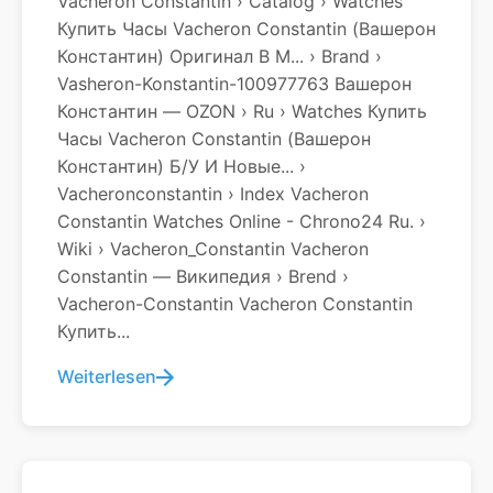
Vacheron Constantin › Catalog › Watches
Купить Часы Vacheron Constantin (Вашерон
Константин) Оригинал В М... › Brand ›
Vasheron-Konstantin-100977763 Вашерон
Константин — OZON › Ru › Watches Купить
Часы Vacheron Constantin (Вашерон
Константин) Б/у И Новые... ›
Vacheronconstantin › Index Vacheron
Constantin Watches Online - Chrono24 Ru. ›
Wiki › Vacheron_Constantin Vacheron
Constantin — Википедия › Brend ›
Vacheron-Constantin Vacheron Constantin
Купить...
Weiterlesen